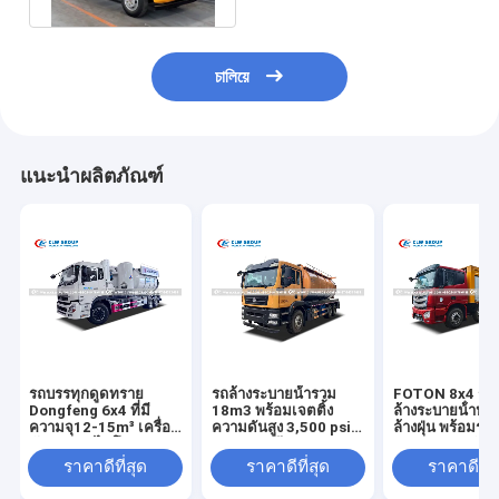
চালিয়ে
แนะนำผลิตภัณฑ์
รถบรรทุกดูดทราย
รถล้างระบายน้ํารวม
FOTON 8x4 รถบ
Dongfeng 6x4 ที่มี
18m3 พร้อมเจตติ้ง
ล้างระบายน้ําหน
ความจุ12-15m³ เครื่อง
ความดันสูง 3,500 psi
ล้างฝุ่น พร้อมระ
ดักฝุ่นแบบไซโคลนและ
และความลึกการดูด
ระบายความดันส
การป้องกันน้ำล้นสองขั้น
ระบายความร้อน ≥ 8m
ระบบล้างฝุ่น
ราคาดีที่สุด
ราคาดีที่สุด
ราคาดีที่ส
ตอน
สําหรับการใช้ในตําบล
ประสิทธิภาพสูง