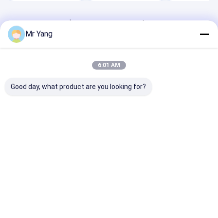
Desktop Site
บ้าน
เกี่ยวกับเรา
ติดต่อเรา
Mr Yang
Privacy Policy
แผนผังเว็บไซต์
คุณภาพ
รถบรรทุกก๊าซ LPG
โรงงานในประเทศจีน.Copyright © 2026
HUBEI CHENGLI SPECIAL AUTOMOBILE CO,.LTD. All Rights
6:01 AM
Reserved.
Good day, what product are you looking for?
บ้าน
ผลิตภัณฑ์
เกี่ยวกับเรา