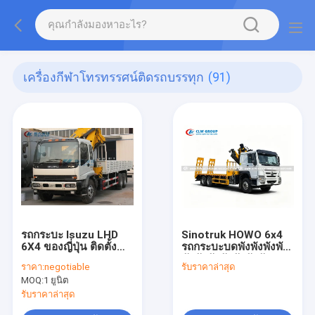
เครื่องกีฬาโทรทรรศน์ติดรถบรรทุก
(91)
รถกระบะ Isuzu LHD
Sinotruk HOWO 6x4
6X4 ของญี่ปุ่น ติดตั้ง
รถกระบะบดพังพังพังพัง
เครนกระบะกระบะ 10T
พังพังพังพังพังพังพัง
ราคา:
negotiable
รับราคาล่าสุด
MOQ:
1 ยูนิต
รับราคาล่าสุด