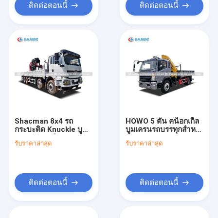
ติดต่อตอนนี้
ติดต่อตอนนี้
Shacman 8x4 รถ
HOWO 5 ตัน คน็อกเกิล
กระบะติด Knuckle บูม
บูมเครนรถบรรทุกสําห
เครนกับกรงอิฐ
รับการยกและลากสอง
รับราคาล่าสุด
รับราคาล่าสุด
ติดต่อตอนนี้
ติดต่อตอนนี้