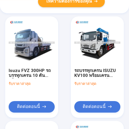
ให้ความต้องการของคุณ
Isuzu FVZ 300HP รถ
รถบรรทุกเครน ISUZU
บรรทุกเครน 10 ตัน
KV100 พร้อมเครน
พร้อมการขนส่งและการ
XCMG ขนาด 5 ตัน |
รับราคาล่าสุด
รับราคาล่าสุด
ยกที่บูรณาการสําหรับ
ความยาวกะทัดรัด 6
การก่อสร้างและโลจิสติ
เมตร และเครื่องยนต์
กส์
Euro VI
ติดต่อตอนนี้
ติดต่อตอนนี้