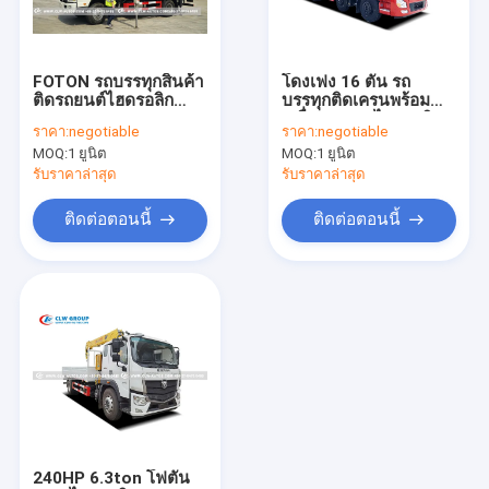
ทัวร์โรงงาน
ควบคุมคุณภาพ
FOTON รถบรรทุกสินค้า
โดงเฟง 16 ตัน รถ
ติดรถยนต์ไฮดรอลิก
บรรทุกติดเครนพร้อม
ติดต่อเรา
Telescopic Boom
เครื่องบรรทุกไฮดรอลิก
ราคา:
negotiable
ราคา:
negotiable
Crane 5tons
MOQ:
1 ยูนิต
MOQ:
1 ยูนิต
ข่าว
รับราคาล่าสุด
รับราคาล่าสุด
ขอใบเสนอราคา
ติดต่อตอนนี้
ติดต่อตอนนี้
รถบรรทุกก๊าซ LPG
ถังเก็บก๊าซ LPG
รถส่งน้ำมัน
รถบรรทุกเครื่องบดขยะ
240HP 6.3ton โฟตัน