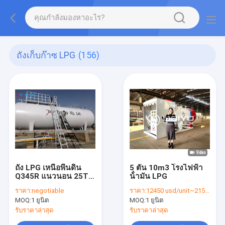
ถังเก็บก๊าซ LPG
(156)
ถัง LPG เหนือพื้นดิน
5 ตัน 10m3 โรงไฟฟ้า
Q345R แนวนอน 25T
น้ํามัน LPG
30T
ราคา:
negotiable
ราคา:
12450 usd/unit~21560 usd/unit
MOQ:
1 ยูนิต
MOQ:
1 ยูนิต
รับราคาล่าสุด
รับราคาล่าสุด