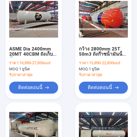
ASME Dia 2400mm
กว้าง 2800mm 25T
20MT 40CBM ถังเก็บ
50m3 ถังก๊าซน้ํามันน้ํา
ก๊าซ LPG
มันเหลว
ราคา:
16,890-27,850usd
ราคา:
15,890-22,850usd
MOQ:
1 ยูนิต
MOQ:
1 ยูนิต
รับราคาล่าสุด
รับราคาล่าสุด
ติดต่อตอนนี้
ติดต่อตอนนี้
บ้าน
ผลิตภัณฑ์
เกี่ยวกับเรา