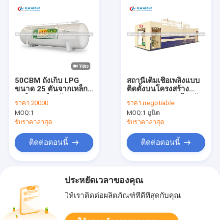
50CBM ถังเก็บ LPG
สถานีเติมเชื้อเพลิงแบบ
ขนาด 25 ตันจากเหล็ก
ติดตั้งบนโครงสร้าง
คาร์บอน สําหรับคอนาค
ขนาด 50 ลบ.ม. ป้องกัน
ราคา:
20000
ราคา:
negotiable
รี กินเนีย
การระเบิด – การเติมเชื้อ
MOQ:
1
MOQ:
1 ยูนิต
เพลิงในสถานที่ทำงานที่
ปลอดภัยและเป็นโมดูล
รับราคาล่าสุด
รับราคาล่าสุด
ติดต่อตอนนี้
ติดต่อตอนนี้
ประหยัดเวลาของคุณ
ให้เราติดต่อผลิตภัณฑ์ที่ดีที่สุดกับคุณ