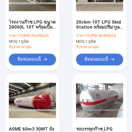
ทัวร์โรงงาน
ควบคุมคุณภาพ
โรงงานก๊าซ LPG ขนาด
20cbm 10T LPG Skid
20000L 10T พร้อมปั๊ม
Station พร้อมปริมาณ
ติดต่อเรา
และปริมาณการเติม
บรรจุกระบอกและเครื่อง
ราคา:
15,890-26,850usd
ราคา:
15,890-26,850usd
วัดการไหล
MOQ:
1 ยูนิต
MOQ:
1 ยูนิต
ข่าว
รับราคาล่าสุด
รับราคาล่าสุด
ขอใบเสนอราคา
ติดต่อตอนนี้
ติดต่อตอนนี้
รถบรรทุกก๊าซ LPG
ถังเก็บก๊าซ LPG
รถส่งน้ำมัน
รถบรรทุกเครื่องบดขยะ
ASME 60m3 30MT ถัง
รถบรรทุกก๊าซ LPG