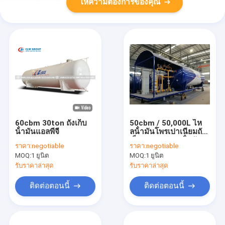
ให้ความต้องการของคุณ
60cbm 30ton ถังเก็บ
50cbm / 50,000L ไห
น้ํามันแอลพีจี
ลน้ํามันโพรเปาเนียมถัง
เก็บและกระจายน้ํามัน
ราคา:
negotiable
ราคา:
negotiable
Q345R / SA516 LPG
MOQ:
1 ยูนิต
MOQ:
1 ยูนิต
Skid Station
รับราคาล่าสุด
รับราคาล่าสุด
ติดต่อตอนนี้
ติดต่อตอนนี้