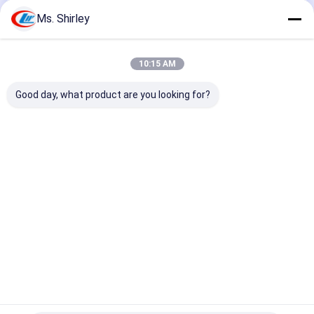
Ms. Shirley
หมวดหมู่ของเรา
10:15 AM
Good day, what product are you looking for?
รถบรรทุกก๊าซ LPG
ถังเก็บก๊าซ LPG
รถส่งน้ำมัน
Desktop Site
บ้าน
เกี่ยวกับเรา
ติดต่อเรา
Privacy Policy
แผนผังเว็บไซต์
คุณภาพ
รถบรรทุกก๊าซ LPG
โรงงานในประเทศจีน.Copyright © 2026
HUBEI CHENGLI SPECIAL AUTOMOBILE CO,.LTD. All Rights
Reserved.