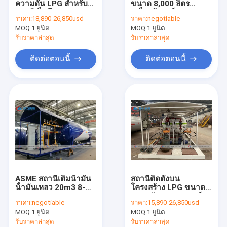
ความดัน LPG สําหรับ
ขนาด 8,000 ลิตร
รถบรรทุกขยะ
สถานีเก็บก๊าซ
เหล็กกล้าคาร์บอน
ราคา:
18,890-26,850usd
ราคา:
negotiable
Q345R สำหรับจัดเก็บ
MOQ:
รถบรรทุกถนน
1 ยูนิต
MOQ:
1 ยูนิต
LPG
รับราคาล่าสุด
รับราคาล่าสุด
รถบรรทุกดูดระยะว่าง
ติดต่อตอนนี้
ติดต่อตอนนี้
รถบรรทุกน้ำบาวเซอร์
รถบรรทุกตู้แช่เย็น
รถบรรทุกป้าย LED
รถลากพัง
รถยกอากาศ
ASME สถานีเติมน้ํามัน
สถานีติดตั้งบน
เครื่องกีฬาโทรทรรศน์ติดรถบรรทุก
น้ํามันเหลว 20m3 8-
โครงสร้าง LPG ขนาด
10tons With Flow
8-10 ตัน 20 ลูกบาศก์
ราคา:
negotiable
ราคา:
15,890-26,850usd
Meter 2* เติมน้ําหนัก
เมตร 20000 ลิตร พร้อม
รถดับเพลิง
MOQ:
1 ยูนิต
MOQ:
1 ยูนิต
มาตรวัดการไหลและ
เครื่องชั่งบรรจุถัง
รับราคาล่าสุด
รับราคาล่าสุด